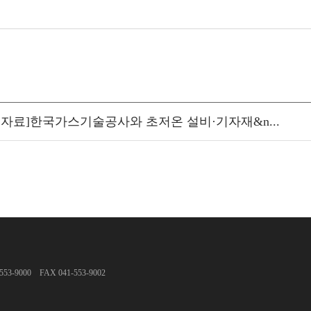
도자료]한국가스기술공사와 초저온 설비·기자재&n...
000 FAX 041-553-9002