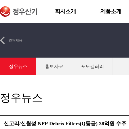
인재채용
정우뉴스
홍보자료
포토갤러리
정우뉴스
신고리/신월성 NPP Debris Filters(Q등급) 38억원 수주